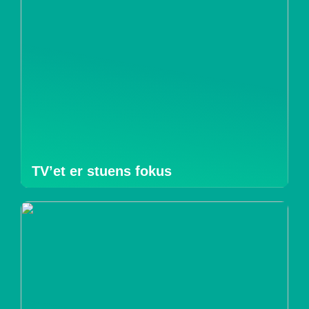
TV’et er stuens fokus