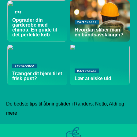
TIPS
Opgrader din
26/10/2022
garderobe med
chinos: En guide til
Hvordan sliber man
det perfekte køb
en båndsavsklinger?
18/10/2022
03/10/2022
Trænger dit hjem til et
frisk pust?
Lær at elske uld
De bedste tips til åbningstider i Randers: Netto, Aldi og
mere