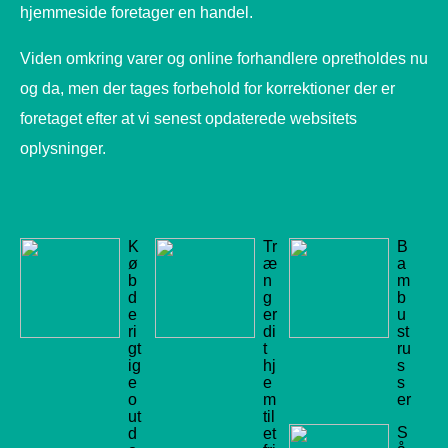
hjemmeside foretager en handel.
Viden omkring varer og online forhandlere opretholdes nu
og da, men der tages forbehold for korrektioner der er
foretaget efter at vi senest opdaterede websitets
oplysninger.
K
Tr
B
ø
æ
a
b
n
m
d
g
b
e
er
u
ri
di
st
gt
t
ru
ig
hj
s
e
e
s
o
m
er
ut
til
S
d
et