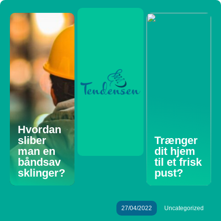
Hvordan
sliber
Trænger
man en
dit hjem
båndsav
til et frisk
sklinger?
pust?
27/04/2022
Uncategorized