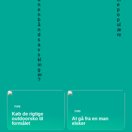
n
e
e
p
n
o
b
p
å
ul
n
æ
d
re
s
a
v
s
kl
in
g
er
?
TIPS
TIPS
Køb de rigtige
outdoorsko til
At gå fra en man
formålet
elsker