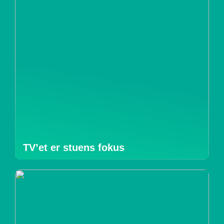
TV’et er stuens fokus