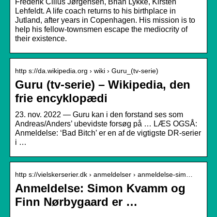
Frederik Cilius Jørgensen, Brian Lykke, Kirsten
Lehfeldt. A life coach returns to his birthplace in
Jutland, after years in Copenhagen. His mission is to
help his fellow-townsmen escape the mediocrity of
their existence.
http s://da.wikipedia.org › wiki › Guru_(tv-serie)
Guru (tv-serie) – Wikipedia, den
frie encyklopædi
23. nov. 2022 — Guru kan i den forstand ses som
Andreas/Anders’ ubevidste forsøg på … LÆS OGSÅ:
Anmeldelse: ‘Bad Bitch’ er en af de vigtigste DR-serier
i …
http s://vielskerserier.dk › anmeldelser › anmeldelse-sim…
Anmeldelse: Simon Kvamm og
Finn Nørbygaard er …