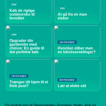
TIPS
TIPS
Køb de rigtige
outdoorsko til
At gå fra en man
formålet
elsker
TIPS
Opgrader din
26/10/2022
garderobe med
chinos: En guide til
Hvordan sliber man
det perfekte køb
en båndsavsklinger?
18/10/2022
03/10/2022
Trænger dit hjem til et
frisk pust?
Lær at elske uld
De bedste tips til åbningstider i Randers: Netto, Aldi og