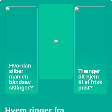
Hvordan
sliber
Trænger
man en
dit hjem
båndsav
til et frisk
sklinger?
pust?
Hvem ringer fra