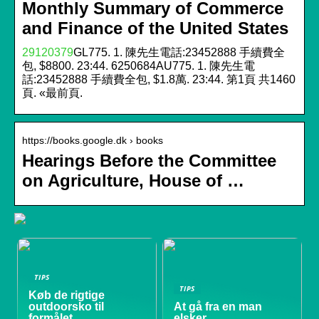
Monthly Summary of Commerce
and Finance of the United States
29120379
GL775. 1. 陳先生電話:23452888 手續費全
包, $8800. 23:44. 6250684AU775. 1. 陳先生電
話:23452888 手續費全包, $1.8萬. 23:44. 第1頁 共1460
頁. «最前頁.
https://books.google.dk › books
Hearings Before the Committee
on Agriculture, House of …
TIPS
TIPS
Køb de rigtige
outdoorsko til
At gå fra en man
formålet
elsker