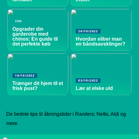
TIPS
Opgrader din
26/10/2022
garderobe med
chinos: En guide til
Hvordan sliber man
det perfekte køb
en båndsavsklinger?
18/10/2022
03/10/2022
Trænger dit hjem til et
frisk pust?
Lær at elske uld
De bedste tips til åbningstider i Randers: Netto, Aldi og
mere