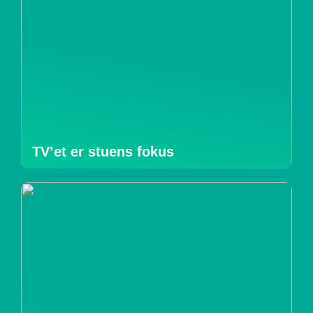
TV’et er stuens fokus