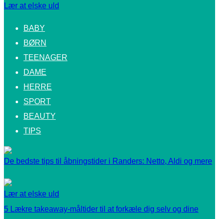
Lær at elske uld
BABY
BØRN
TEENAGER
DAME
HERRE
SPORT
BEAUTY
TIPS
De bedste tips til åbningstider i Randers: Netto, Aldi og mere
Lær at elske uld
5 Lækre takeaway-måltider til at forkæle dig selv og dine