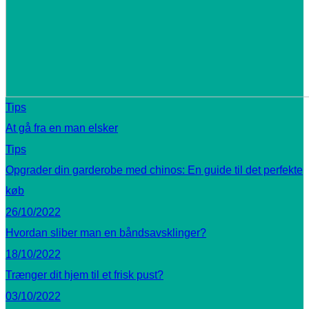
Tips
At gå fra en man elsker
Tips
Opgrader din garderobe med chinos: En guide til det perfekte
køb
26/10/2022
Hvordan sliber man en båndsavsklinger?
18/10/2022
Trænger dit hjem til et frisk pust?
03/10/2022