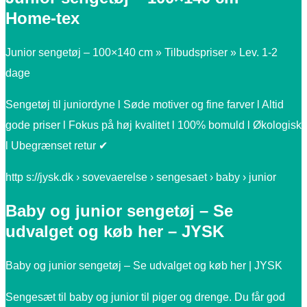
Home-tex
Junior sengetøj – 100×140 cm » Tilbudspriser » Lev. 1-2
dage
Sengetøj til juniordyne l Søde motiver og fine farver l Altid
gode priser l Fokus på høj kvalitet l 100% bomuld l Økologisk
l Ubegrænset retur ✔
http s://jysk.dk › sovevaerelse › sengesaet › baby › junior
Baby og junior sengetøj – Se
udvalget og køb her – JYSK
Baby og junior sengetøj – Se udvalget og køb her | JYSK
Sengesæt til baby og junior til piger og drenge. Du får god