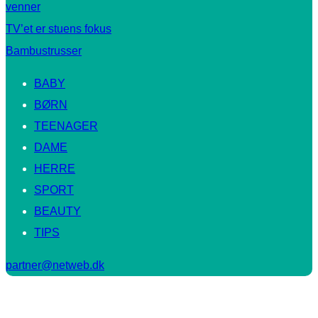
venner
TV’et er stuens fokus
Bambustrusser
BABY
BØRN
TEENAGER
DAME
HERRE
SPORT
BEAUTY
TIPS
partner@netweb.dk