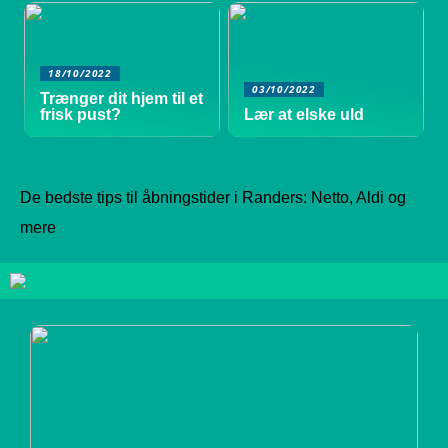
18/10/2022
03/10/2022
Trænger dit hjem til et
frisk pust?
Lær at elske uld
De bedste tips til åbningstider i Randers: Netto, Aldi og
mere