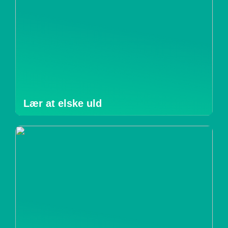
Lær at elske uld