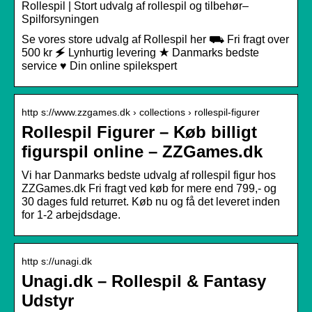
Rollespil | Stort udvalg af rollespil og tilbehør–
Spilforsyningen
Se vores store udvalg af Rollespil her ⛟ Fri fragt over
500 kr 🗲 Lynhurtig levering ★ Danmarks bedste
service ♥ Din online spilekspert
http s://www.zzgames.dk › collections › rollespil-figurer
Rollespil Figurer – Køb billigt
figurspil online – ZZGames.dk
Vi har Danmarks bedste udvalg af rollespil figur hos
ZZGames.dk Fri fragt ved køb for mere end 799,- og
30 dages fuld returret. Køb nu og få det leveret inden
for 1-2 arbejdsdage.
http s://unagi.dk
Unagi.dk – Rollespil & Fantasy
Udstyr