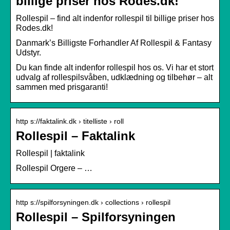
billige priser hos Rodes.dk!
Rollespil – find alt indenfor rollespil til billige priser hos
Rodes.dk!
Danmark’s Billigste Forhandler Af Rollespil & Fantasy
Udstyr.
Du kan finde alt indenfor rollespil hos os. Vi har et stort
udvalg af rollespilsvåben, udklædning og tilbehør – alt
sammen med prisgaranti!
http s://faktalink.dk › titelliste › roll
Rollespil – Faktalink
Rollespil | faktalink
Rollespil Orgere – …
http s://spilforsyningen.dk › collections › rollespil
Rollespil – Spilforsyningen