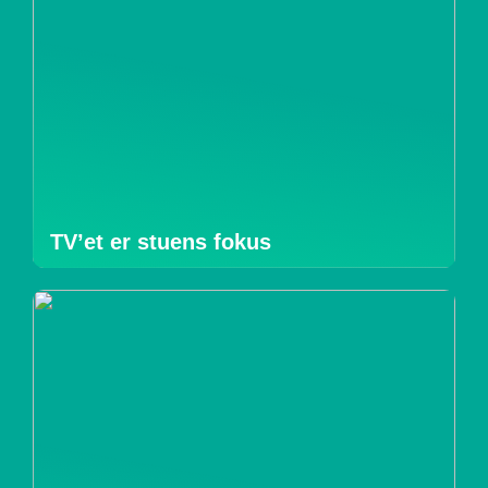
TV’et er stuens fokus