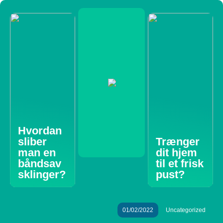
Hvordan
sliber
Trænger
man en
dit hjem
båndsav
til et frisk
sklinger?
pust?
01/02/2022
Uncategorized