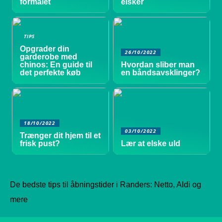
formålet
elsker
TIPS
Opgrader din
26/10/2022
garderobe med
chinos: En guide til
Hvordan sliber man
det perfekte køb
en båndsavsklinger?
18/10/2022
03/10/2022
Trænger dit hjem til et
frisk pust?
Lær at elske uld
De bedste tips til åbningstider i Randers: Netto, Aldi og
mere