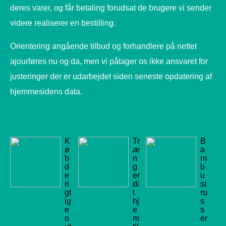
deres varer, og får betaling forudsat de brugere vi sender
videre realiserer en bestilling.
Orientering angående tilbud og forhandlere på nettet
ajourføres nu og da, men vi påtager os ikke ansvaret for
justeringer der er udarbejdet siden seneste opdatering af
hjemmesidens data.
K
Tr
B
ø
æ
a
b
n
m
d
g
b
e
er
u
ri
di
st
gt
t
ru
ig
hj
s
e
e
s
o
m
er