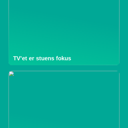
TV’et er stuens fokus