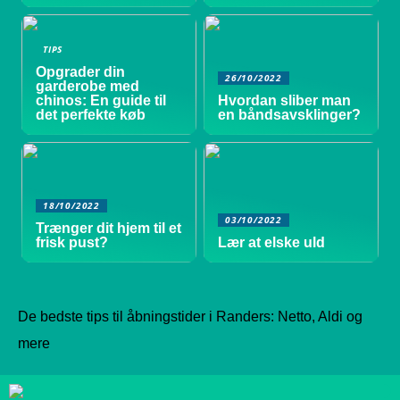
TIPS
Opgrader din
26/10/2022
garderobe med
chinos: En guide til
Hvordan sliber man
det perfekte køb
en båndsavsklinger?
18/10/2022
03/10/2022
Trænger dit hjem til et
frisk pust?
Lær at elske uld
De bedste tips til åbningstider i Randers: Netto, Aldi og
mere