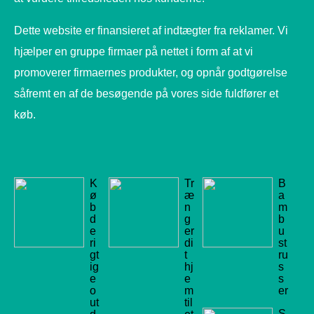
Dette website er finansieret af indtægter fra reklamer. Vi
hjælper en gruppe firmaer på nettet i form af at vi
promoverer firmaernes produkter, og opnår godtgørelse
såfremt en af de besøgende på vores side fuldfører et
køb.
K
Tr
B
ø
æ
a
b
n
m
d
g
b
e
er
u
ri
di
st
gt
t
ru
ig
hj
s
e
e
s
o
m
er
ut
til
S