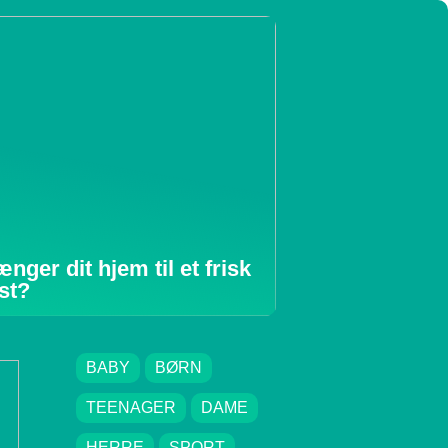
ænger dit hjem til et frisk
st?
BABY
BØRN
TEENAGER
DAME
HERRE
SPORT