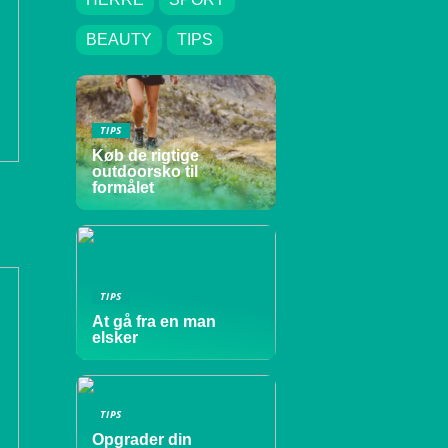
BEAUTY
TIPS
TIPS
Køb de rigtige
outdoorsko til
formålet
TIPS
At gå fra en man
elsker
TIPS
Opgrader din