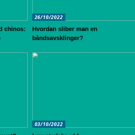
26/10/2022
d chinos:
Hvordan sliber man en
b
båndsavsklinger?
03/10/2022