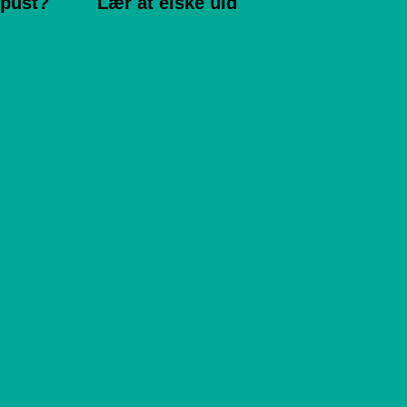
 pust?
Lær at elske uld