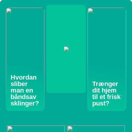
Hvordan
sliber
Trænger
man en
dit hjem
båndsav
til et frisk
sklinger?
pust?