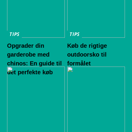
TIPS
TIPS
Opgrader din
Køb de rigtige
garderobe med
outdoorsko til
chinos: En guide til
formålet
det perfekte køb